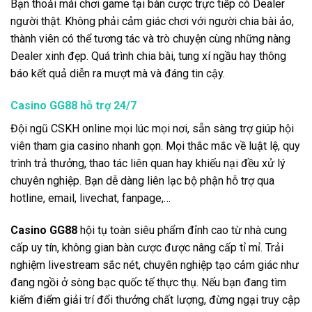
Bạn thoải mái chơi game tại bàn cược trực tiếp có Dealer
người thật. Không phải cảm giác chơi với người chia bài ảo,
thành viên có thể tương tác và trò chuyện cùng những nàng
Dealer xinh đẹp. Quá trình chia bài, tung xí ngầu hay thông
báo kết quả diễn ra mượt mà và đáng tin cậy.
Casino GG88 hỗ trợ 24/7
Đội ngũ CSKH online mọi lúc mọi nơi, sẵn sàng trợ giúp hội
viên tham gia casino nhanh gọn. Mọi thắc mắc về luật lệ, quy
trình trả thưởng, thao tác liên quan hay khiếu nại đều xử lý
chuyên nghiệp. Bạn dễ dàng liên lạc bộ phận hỗ trợ qua
hotline, email, livechat, fanpage,…
Casino GG88
hội tụ toàn siêu phẩm đỉnh cao từ nhà cung
cấp uy tín, không gian bàn cược được nâng cấp tỉ mỉ. Trải
nghiệm livestream sắc nét, chuyên nghiệp tạo cảm giác như
đang ngồi ở sòng bạc quốc tế thực thụ. Nếu bạn đang tìm
kiếm điểm giải trí đổi thưởng chất lượng, đừng ngại truy cập