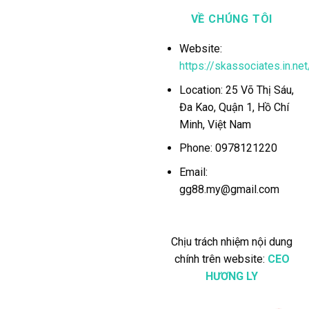
VỀ CHÚNG TÔI
Website:
https://skassociates.in.net
Location: 25 Võ Thị Sáu,
Đa Kao, Quận 1, Hồ Chí
Minh, Việt Nam
Phone: 0978121220
Email:
gg88.my@gmail.com
Chịu trách nhiệm nội dung
chính trên website:
CEO
HƯƠNG LY