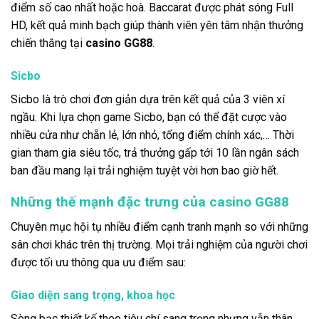
điểm số cao nhất hoặc hoà. Baccarat được phát sóng Full
HD, kết quả minh bạch giúp thành viên yên tâm nhận thưởng
chiến thắng tại
casino GG88
.
Sicbo
Sicbo là trò chơi đơn giản dựa trên kết quả của 3 viên xí
ngầu. Khi lựa chọn game Sicbo, bạn có thể đặt cược vào
nhiều cửa như chẵn lẻ, lớn nhỏ, tổng điểm chính xác,… Thời
gian tham gia siêu tốc, trả thưởng gấp tới 10 lần ngân sách
ban đầu mang lại trải nghiệm tuyệt vời hơn bao giờ hết.
Những thế mạnh đặc trưng của casino GG88
Chuyên mục hội tụ nhiều điểm cạnh tranh mạnh so với những
sân chơi khác trên thị trường. Mọi trải nghiệm của người chơi
được tối ưu thông qua ưu điểm sau:
Giao diện sang trọng, khoa học
Sòng bạc thiết kế theo tiêu chí sang trọng nhưng vẫn thân