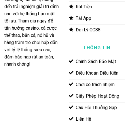
đến trải nghiệm giải trí đỉnh
Rút Tiền
cao với hệ thống bảo mật
Tải App
tối ưu. Tham gia ngay để
tận hưởng casino, cá cược
Đại Lý GG88
thể thao, bắn cá, nổ hũ và
hàng trăm trò chơi hấp dẫn
THÔNG TIN
với tỷ lệ thắng siêu cao,
đảm bảo nạp rút an toàn,
Chính Sách Bảo Mật
nhanh chóng!
Điều Khoản Điều Kiện
Chơi có trách nhiệm
Giấy Phép Hoạt Động
Câu Hỏi Thưởng Gặp
Liên Hệ