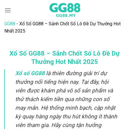
Skip
to
content
GG88
-
Xổ Số GG88 – Sảnh Chốt Số Lô Đề Dự Thưởng Hot
Nhất 2025
Xổ Số GG88 – Sảnh Chốt Số Lô Đề Dự
Thưởng Hot Nhất 2025
Xổ số GG88
là thiên đường giải trí dự
thưởng nổi tiếng hiện nay. Tại đây, hội
viên được khám phá vô số sản phẩm và
thử thách kiếm tiền qua những con số
may mắn. Hệ thống minh bạch, cập nhật
kỳ quay hàng ngày thu hút không ít thành
viên tham gia. Hãy cùng tận hưởng