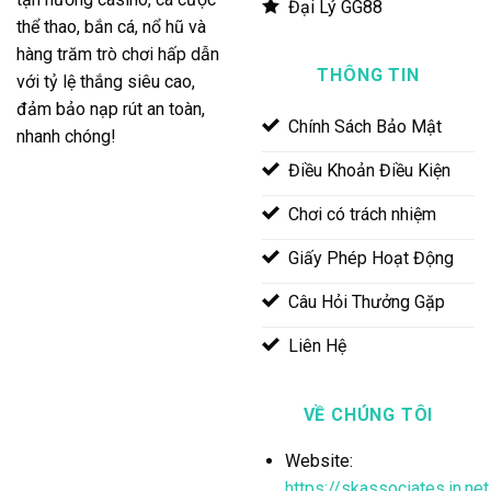
Đại Lý GG88
thể thao, bắn cá, nổ hũ và
hàng trăm trò chơi hấp dẫn
THÔNG TIN
với tỷ lệ thắng siêu cao,
đảm bảo nạp rút an toàn,
Chính Sách Bảo Mật
nhanh chóng!
Điều Khoản Điều Kiện
Chơi có trách nhiệm
Giấy Phép Hoạt Động
Câu Hỏi Thưởng Gặp
Liên Hệ
VỀ CHÚNG TÔI
Website:
https://skassociates.in.net