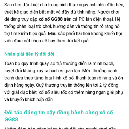
Sân chơi đặc biệt chú trọng hình thức ngay ánh nhìn đầu tiên,
thiết kế giao diện bắt mắt và đầy đủ tính năng. Người chơi
dễ dàng truy cập
xổ số GG88
trên cả PC lẫn điện thoại. Hệ
thống phân loại trò chơi, hướng dẫn và thông tin rõ ràng hỗ
trợ tìm kiếm hiệu quả. Màu sắc phối hài hoà không khiến hội
viên đau mắt chọn số hay theo dõi kết quả.
Nhận giải tiền tỷ đổi đời
Toàn bộ quy trình quay số trả thưởng diễn ra minh bạch,
tuyệt đối không xảy ra hành vi gian lận. Mức thưởng cạnh
tranh dựa theo từng loại hình xổ số, thanh toán rõ ràng và ổn
định hàng ngày. Quỹ thưởng truyền thống lên tới 2 tỷ đồng
với giải đặc biệt, xổ số siêu tốc có thêm hàng ngàn giải phụ
và khuyến khích hấp dẫn.
Đối tác đáng tin cậy đồng hành cùng xổ số
GG88