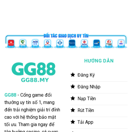
HƯỚNG DẪN
Đăng Ký
Đăng Nhập
GG88
- Cổng game đổi
Nạp Tiền
thưởng uy tín số 1, mang
đến trải nghiệm giải trí đỉnh
Rút Tiền
cao với hệ thống bảo mật
Tải App
tối ưu. Tham gia ngay để
tận hưởng casino, cá cược