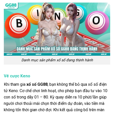
Danh mục sản phẩm xổ số đang thịnh hành
Vé cược Keno
Khi tham gia
xổ số GG88
, bạn không thể bỏ qua xổ số điện
tử Keno. Cơ chế chơi linh hoạt, cho phép bạn đầu tư vào 10
con số trong dãy 01 – 80. Kỳ quay diễn ra 10 phút/lần giúp
người chơi thoải mái chọn thời điểm dự đoán, vào tiền mà
không tốn thời gian chờ đợi. Khi kết quả công bố trên màn