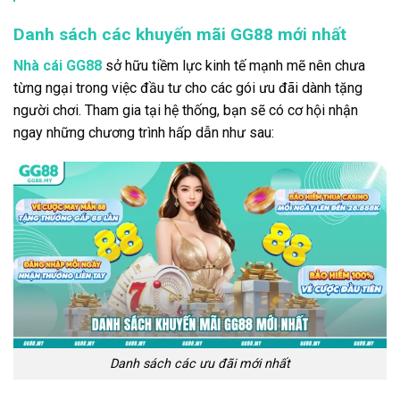
Danh sách các khuyến mãi GG88 mới nhất
Nhà cái GG88
sở hữu tiềm lực kinh tế mạnh mẽ nên chưa
từng ngại trong việc đầu tư cho các gói ưu đãi dành tặng
người chơi. Tham gia tại hệ thống, bạn sẽ có cơ hội nhận
ngay những chương trình hấp dẫn như sau:
Danh sách các ưu đãi mới nhất