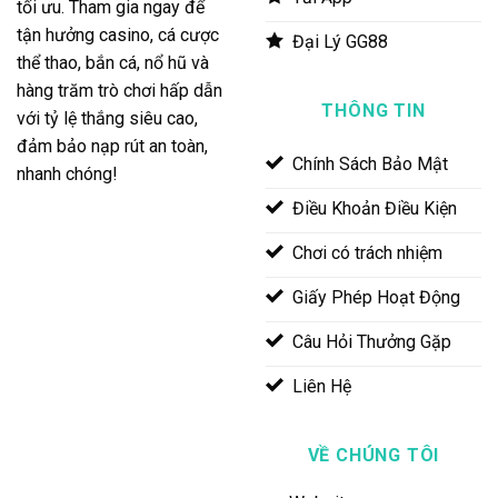
tối ưu. Tham gia ngay để
tận hưởng casino, cá cược
Đại Lý GG88
thể thao, bắn cá, nổ hũ và
hàng trăm trò chơi hấp dẫn
THÔNG TIN
với tỷ lệ thắng siêu cao,
đảm bảo nạp rút an toàn,
Chính Sách Bảo Mật
nhanh chóng!
Điều Khoản Điều Kiện
Chơi có trách nhiệm
Giấy Phép Hoạt Động
Câu Hỏi Thưởng Gặp
Liên Hệ
VỀ CHÚNG TÔI