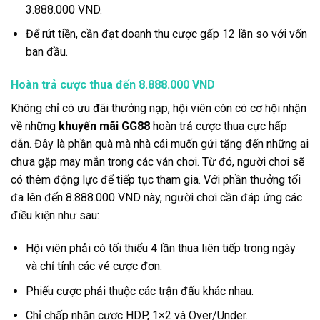
3.888.000 VND.
Để rút tiền, cần đạt doanh thu cược gấp 12 lần so với vốn
ban đầu.
Hoàn trả cược thua đến 8.888.000 VND
Không chỉ có ưu đãi thưởng nạp, hội viên còn có cơ hội nhận
về những
khuyến mãi GG88
hoàn trả cược thua cực hấp
dẫn. Đây là phần quà mà nhà cái muốn gửi tặng đến những ai
chưa gặp may mắn trong các ván chơi. Từ đó, người chơi sẽ
có thêm động lực để tiếp tục tham gia. Với phần thưởng tối
đa lên đến 8.888.000 VND này, người chơi cần đáp ứng các
điều kiện như sau:
Hội viên phải có tối thiểu 4 lần thua liên tiếp trong ngày
và chỉ tính các vé cược đơn.
Phiếu cược phải thuộc các trận đấu khác nhau.
Chỉ chấp nhận cược HDP, 1×2 và Over/Under.