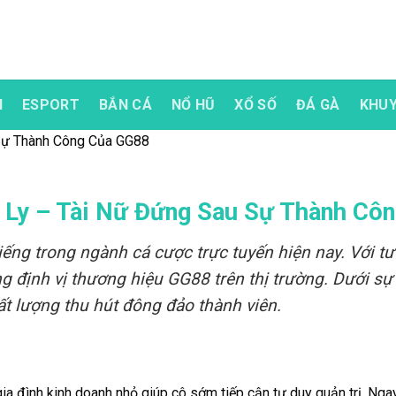
I
ESPORT
BẮN CÁ
NỔ HŨ
XỔ SỐ
ĐÁ GÀ
KHUY
Sự Thành Công Của GG88
Ly – Tài Nữ Đứng Sau Sự Thành Cô
iếng trong ngành cá cược trực tuyến hiện nay. Với tư 
g định vị thương hiệu GG88 trên thị trường. Dưới sự l
t lượng thu hút đông đảo thành viên.
 đình kinh doanh nhỏ giúp cô sớm tiếp cận tư duy quản trị. Ngay 