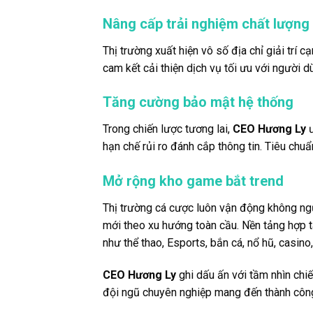
Nâng cấp trải nghiệm chất lượng
Thị trường xuất hiện vô số địa chỉ giải trí
cam kết cải thiện dịch vụ tối ưu với người dù
Tăng cường bảo mật hệ thống
Trong chiến lược tương lai,
CEO Hương Ly
ư
hạn chế rủi ro đánh cắp thông tin. Tiêu chuẩ
Mở rộng kho game bắt trend
Thị trường cá cược luôn vận động không ng
mới theo xu hướng toàn cầu. Nền tảng hợp t
như thể thao, Esports, bắn cá, nổ hũ, casino
CEO Hương Ly
ghi dấu ấn với tầm nhìn chi
đội ngũ chuyên nghiệp mang đến thành công lớ