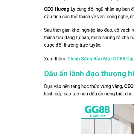
CEO Hương Ly
cùng đội ngũ nhân sự ban đ
đầu tiên còn thử thách về vốn, công nghệ, 
Sau thời gian khởi nghiệp lao đao, cô vạch r
thành tựu đáng tự hào, minh chứng rõ cho nă
cược đổi thưởng trực tuyến.
Xem thêm:
Chính Sách Bảo Mật GG88 Cập
Dấu ấn lãnh đạo thương hi
Dựa vào nền tảng học thức vững vàng,
CEO
hành cấp cao tạo nên dấu ấn riêng biệt cho 