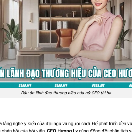
Dấu ấn lãnh đạo thương hiệu của nữ CEO tài ba
 lắng nghe ý kiến của đội ngũ và người chơi. Để phát triển bền vữ
 phản hồi của hội viên,
CEO Hương Ly
cùng đồng đội phân tích và